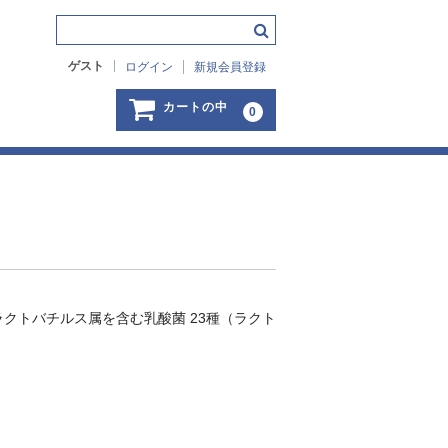
ゲスト
ログイン
新規会員登録
カートの中
0
g ラクトバチルス属を含む乳酸菌 23種（ラクト